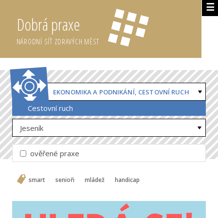
☰
Dobrá praxe
NÁRODNÍ SÍŤ ZDRAVÝCH MĚST
EKONOMIKA A PODNIKÁNÍ, CESTOVNÍ RUCH
Cestovní ruch
Jeseník
ověřené praxe
smart
senioři
mládež
handicap