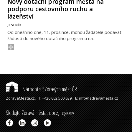
Nový dotační program města na
podporu cestovního ruchu a
lázeňství
JESENÍK
Od dnešního dne, 11. prosince, mohou žadatelé podávat
žádosti do nového dotačního programu na..
Národní síť Zdravých měst ČR
ZdravaMesta.cz,
T: +420 602 500 639,
E: info@zdravamesta.cz
Sledujte Zdravá města, obce, regiony