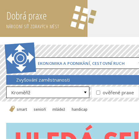
Dobrá praxe
NÁRODNÍ SÍŤ ZDRAVÝCH MĚST
EKONOMIKA A PODNIKÁNÍ, CESTOVNÍ RUCH
Zvyšování zaměstnanosti
Kroměříž
ověřené praxe
smart
senioři
mládež
handicap