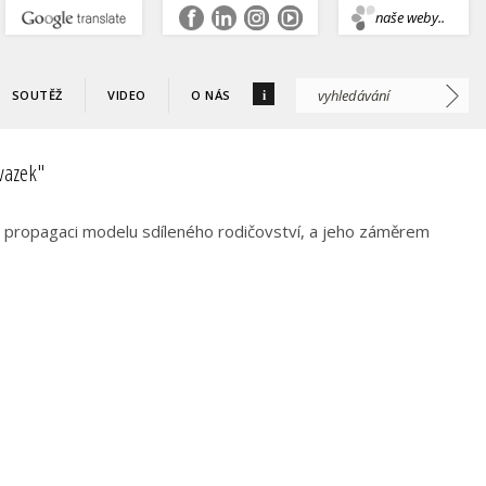
.
naše weby..
i
SOUTĚŽ
VIDEO
O NÁS
vazek"
 propagaci modelu sdíleného rodičovství, a jeho záměrem