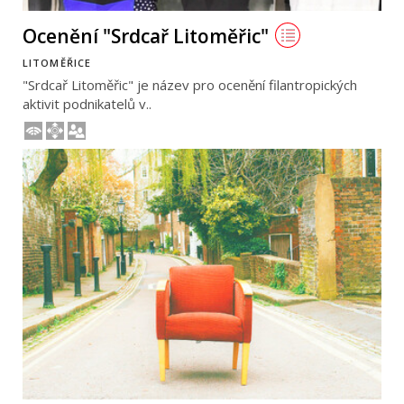
Ocenění "Srdcař Litoměřic"
LITOMĚŘICE
"Srdcař Litoměřic" je název pro ocenění filantropických
aktivit podnikatelů v..