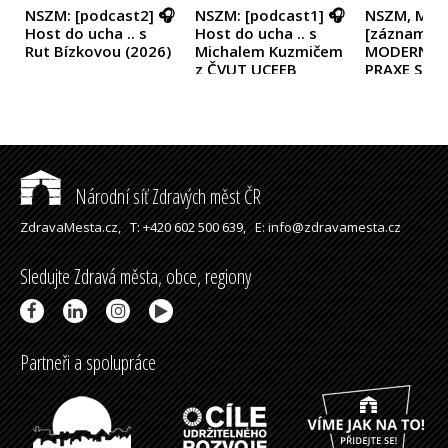
NSZM: [podcast2] 🎧
NSZM: [podcast1] 🎧
NSZM, Miku
Host do ucha .. s
Host do ucha .. s
[záznam1] 
Rut Bízkovou
(2026)
Michalem Kuzmičem
MODERNÍ M
z ČVUT UCEEB
PRAXE STA
(2026)
- TURISMUS
DÁVÁ SMY
Národní síť Zdravých měst ČR
ZdravaMesta.cz,
T: +420 602 500 639,
E: info@zdravamesta.cz
Sledujte Zdravá města, obce, regiony
Partneři a spolupráce