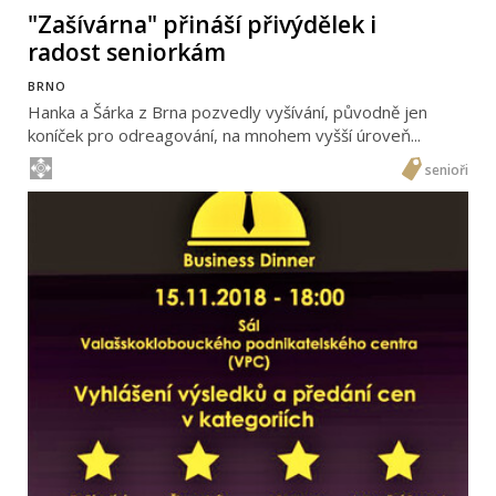
"Zašívárna" přináší přivýdělek i
radost seniorkám
BRNO
Hanka a Šárka z Brna pozvedly vyšívání, původně jen
koníček pro odreagování, na mnohem vyšší úroveň...
senioři