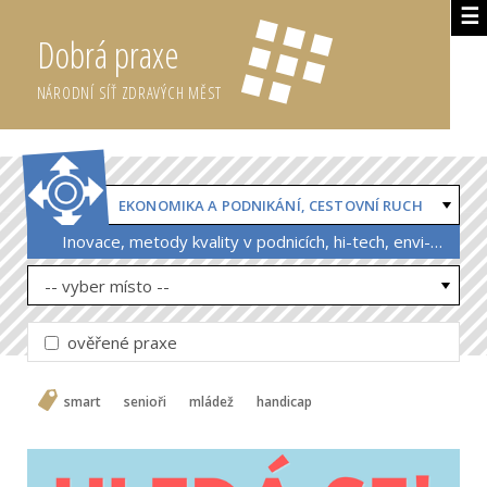
☰
Dobrá praxe
NÁRODNÍ SÍŤ ZDRAVÝCH MĚST
EKONOMIKA A PODNIKÁNÍ, CESTOVNÍ RUCH
Inovace, metody kvality v podnicích, hi-tech, envi-tech, CSR firem
-- vyber místo --
ověřené praxe
smart
senioři
mládež
handicap