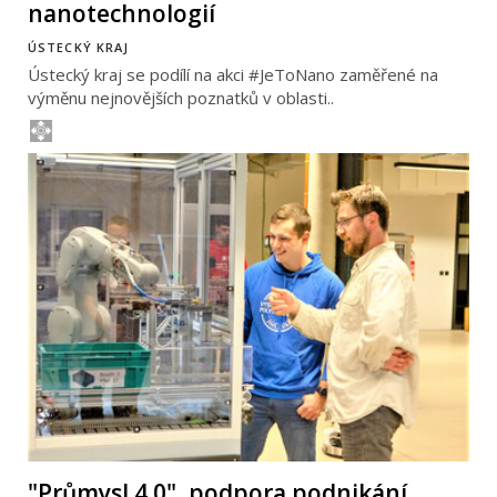
nanotechnologií
ÚSTECKÝ KRAJ
Ústecký kraj se podílí na akci #JeToNano zaměřené na
výměnu nejnovějších poznatků v oblasti..
"Průmysl 4.0", podpora podnikání