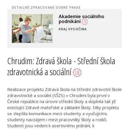
DETAILNĚ ZPRACOVANÉ DOBRÉ PRAXE
Akademie sociálního
Přeměna brownfieldu na
podnikatelské a kulturní
podnikání
centrum
KRAJ VYSOČINA
VALAŠSKÉ KLOBOUKY
Chrudim: Zdravá škola - Střední škola
zdravotnická a sociální
Realizace projektu Zdravá škola na Střední zdravotní škole
zdravotnické a sociální (SŠZS) v Chrudimi byla první v
České republice na úrovni střední školy a doplnila tak již
existující Zdravé mateřské a základní školy. Díky projektu
se zlepšila komunikace mezi studenty a vyučujícími,
studenty navzájem i mezi pracovníky školy a rodiči.
Studenti jsou vedeni k asertivnímu jednání, k