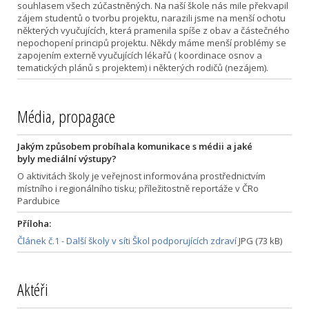
souhlasem všech zúčastněných. Na naší škole nás mile překvapil
zájem studentů o tvorbu projektu, narazili jsme na menší ochotu
některých vyučujících, která pramenila spíše z obav a částečného
nepochopení principů projektu. Někdy máme menší problémy se
zapojením externě vyučujících lékařů ( koordinace osnov a
tematických plánů s projektem) i některých rodičů (nezájem).
Média, propagace
Jakým způsobem probíhala komunikace s médii a jaké
byly mediální výstupy?
O aktivitách školy je veřejnost informována prostřednictvím
místního i regionálního tisku; příležitostně reportáže v ČRo
Pardubice
Příloha:
Článek č.1 - Další školy v síti Škol podporujících zdraví
JPG (73 kB)
Aktéři