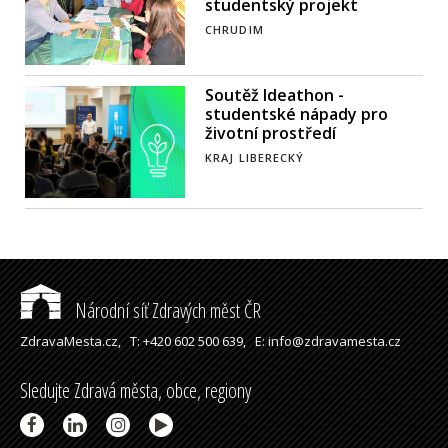
studentský projekt
CHRUDIM
Soutěž Ideathon -
studentské nápady pro
životní prostředí
KRAJ LIBERECKÝ
Národní síť Zdravých měst ČR
ZdravaMesta.cz,
T: +420 602 500 639,
E: info@zdravamesta.cz
Sledujte Zdravá města, obce, regiony