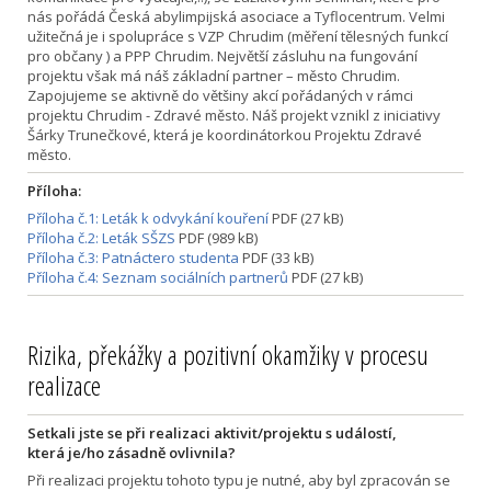
nás pořádá Česká abylimpijská asociace a Tyflocentrum. Velmi
užitečná je i spolupráce s VZP Chrudim (měření tělesných funkcí
pro občany ) a PPP Chrudim. Největší zásluhu na fungování
projektu však má náš základní partner – město Chrudim.
Zapojujeme se aktivně do většiny akcí pořádaných v rámci
projektu Chrudim - Zdravé město. Náš projekt vznikl z iniciativy
Šárky Trunečkové, která je koordinátorkou Projektu Zdravé
město.
Příloha:
Příloha č.1: Leták k odvykání kouření
PDF (27 kB)
Příloha č.2: Leták SŠZS
PDF (989 kB)
Příloha č.3: Patnáctero studenta
PDF (33 kB)
Příloha č.4: Seznam sociálních partnerů
PDF (27 kB)
Rizika, překážky a pozitivní okamžiky v procesu
realizace
Setkali jste se při realizaci aktivit/projektu s událostí,
která je/ho zásadně ovlivnila?
Při realizaci projektu tohoto typu je nutné, aby byl zpracován se