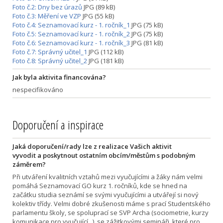
Foto č.2: Dny bez úrazů
JPG (89 kB)
Foto č.3: Měření ve VZP
JPG (55 kB)
Foto č.4: Seznamovací kurz - 1. ročník_1
JPG (75 kB)
Foto č.5: Seznamovací kurz - 1. ročník_2
JPG (75 kB)
Foto č.6: Seznamovací kurz - 1. ročník_3
JPG (81 kB)
Foto č.7: Správný učitel_1
JPG (112 kB)
Foto č.8: Správný učitel_2
JPG (181 kB)
Jak byla aktivita financována?
nespecifikováno
Doporučení a inspirace
Jaká doporučení/rady lze z realizace Vašich aktivit
vyvodit a poskytnout ostatním obcím/městům s podobným
záměrem?
Při utváření kvalitních vztahů mezi vyučujícími a žáky nám velmi
pomáhá Seznamovací GO kurz 1. ročníků, kde se hned na
začátku studia seznámí se svými vyučujícími a utvářejí si nový
kolektiv třídy. Velmi dobré zkušenosti máme s prací Studentského
parlamentu školy, se spoluprací se SVP Archa (sociometrie, kurzy
komunikace pro vyučující,..), se zážitkovými semináři, které pro