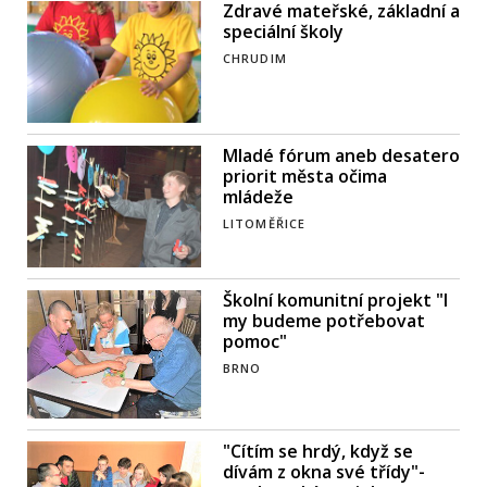
Zdravé mateřské, základní a
speciální školy
CHRUDIM
Mladé fórum aneb desatero
priorit města očima
mládeže
LITOMĚŘICE
Školní komunitní projekt "I
my budeme potřebovat
pomoc"
BRNO
"Cítím se hrdý, když se
dívám z okna své třídy"-