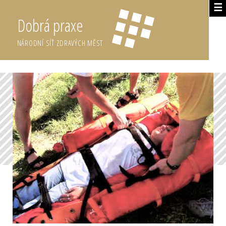
☰
Dobrá praxe
NÁRODNÍ SÍŤ ZDRAVÝCH MĚST