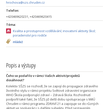
hrochova@szs.chrudim.cz
Telefon:
+420469620231, +420469620415
Téma:
Kvalita a prostupnost vzdělávání; inovativní aktivity škol;
poradenství pro rodiče
mládež
Popis a výstupy
Čeho se podařilo v rámci Vašich aktivit/projektů
dosáhnout?
Kolektiv SŠZS se rozhodl, že se zapojí do propagace zdravého
životního stylu v rámci projektu Světové zdravotní organizace
WHO Škola podporující zdraví – Zdravá škola. Rozhodnutí
podpořil také fakt, že SŠZS již delší dobu spolupracuje s MěÚ
Chrudim v rámci programu ZDRAVÍ 21 a zapojuje se do různých
aktivit ve spolupráci i s dalšími subjekty. Před sestavením