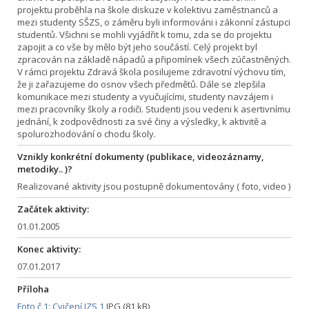
projektu proběhla na škole diskuze v kolektivu zaměstnanců a
mezi studenty SŠZS, o záměru byli informováni i zákonní zástupci
studentů. Všichni se mohli vyjádřit k tomu, zda se do projektu
zapojit a co vše by mělo být jeho součástí. Celý projekt byl
zpracován na základě nápadů a připomínek všech zúčastněných.
V rámci projektu Zdravá škola posilujeme zdravotní výchovu tím,
že ji zařazujeme do osnov všech předmětů. Dále se zlepšila
komunikace mezi studenty a vyučujícími, studenty navzájem i
mezi pracovníky školy a rodiči. Studenti jsou vedeni k asertivnímu
jednání, k zodpovědnosti za své činy a výsledky, k aktivitě a
spolurozhodování o chodu školy.
Vznikly konkrétní dokumenty (publikace, videozáznamy,
metodiky.. )?
Realizované aktivity jsou postupně dokumentovány ( foto, video )
Začátek aktivity:
01.01.2005
Konec aktivity:
07.01.2017
Příloha
Foto č.1: Cvičení IZS 1
JPG (81 kB)