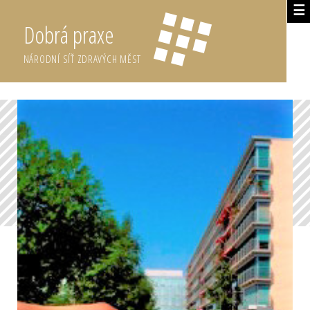
☰
Dobrá praxe
NÁRODNÍ SÍŤ ZDRAVÝCH MĚST