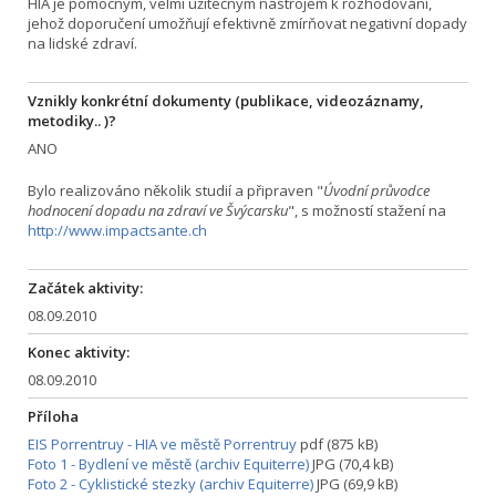
HIA je pomocným, velmi užitečným nástrojem k rozhodování,
jehož doporučení umožňují efektivně zmírňovat negativní dopady
na lidské zdraví.
Vznikly konkrétní dokumenty (publikace, videozáznamy,
metodiky.. )?
ANO
Bylo realizováno několik studií a připraven "
Úvodní průvodce
hodnocení dopadu na zdraví ve Švýcarsku
", s možností stažení na
http://
www.impactsante.ch
Začátek aktivity:
08.09.2010
Konec aktivity:
08.09.2010
Příloha
EIS Porrentruy - HIA ve městě Porrentruy
pdf (875 kB)
Foto 1 - Bydlení ve městě (archiv Equiterre)
JPG (70,4 kB)
Foto 2 - Cyklistické stezky (archiv Equiterre)
JPG (69,9 kB)