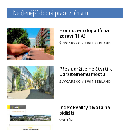
Nejčtenější dobrá praxe z tématu
Hodnocení dopadů na
zdraví (HIA)
ŠVÝCARSKO / SWITZERLAND
Přes udržitelné čtvrti k
udržitelnému městu
ŠVÝCARSKO / SWITZERLAND
Index kvality života na
sídlišti
VSETÍN