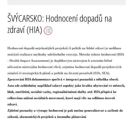
ŠVÝCARSKO: Hodnocení dopadů na
zdraví (HIA)
Hodnocení dopadů nejrůznějších projektů či politik na lidské zdraví je nedílnou
součástí realizace myšlenky udržitelného rozvoje. Metoda tohoto hodnocení (HIA
- Health Impact Assassement) je doplňkovým nástrojem k ostatním běžně
užívaným nástrojům hodnocení vlivů, zejména hodnocení dopadů projektových
záměrů či strategických plánů a politik na životní prostředí (EIA, SEA).
Zpracování HIA dokumentace spočívá v integraci poznatků z několika oborů.
Jsou zde zohledněny například takové aspekty jako kvalita ubytování ve městech,
hluk, znečištění, sociální vazby, regionální/místní služby atd. HIA přispívá ke
celkovému snížení sociálních nerovností, které mají vliv na odlišnou úroveň
zdraví.
Zjištěné poznatky a výstupy hodnocení je pak možno generalizovat a začlenit do
zákonů, ekonomických projektů a územního plánování.