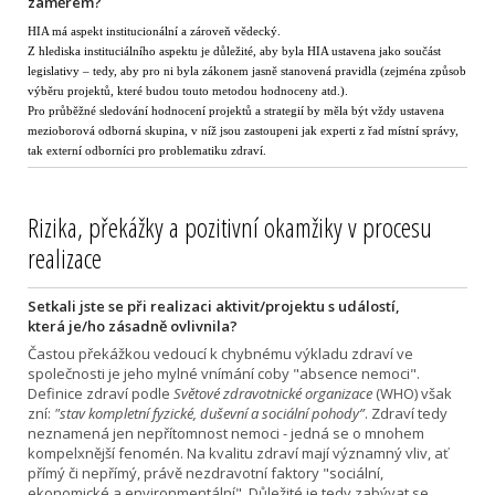
záměrem?
HIA má aspekt institucionální a zároveň vědecký.
Z hlediska instituciálního aspektu je důležité, aby byla HIA ustavena jako součást
legislativy – tedy, aby pro ni byla zákonem jasně stanovená pravidla (zejména způsob
výběru projektů, které budou touto metodou hodnoceny atd.).
Pro průběžné sledování hodnocení projektů a strategií by měla být vždy ustavena
mezioborová odborná skupina, v níž jsou zastoupeni jak experti z řad místní správy,
tak externí odborníci pro problematiku zdraví.
Rizika, překážky a pozitivní okamžiky v procesu
realizace
Setkali jste se při realizaci aktivit/projektu s událostí,
která je/ho zásadně ovlivnila?
Častou překážkou vedoucí k chybnému výkladu zdraví ve
společnosti je jeho mylné vnímání coby "absence nemoci".
Definice zdraví podle
Světové zdravotnické organizace
(WHO) však
zní:
"stav kompletní fyzické, duševní a sociální pohody”
. Zdraví tedy
neznamená jen nepřítomnost nemoci - jedná se o mnohem
kompelxnější fenomén. Na kvalitu zdraví mají významný vliv, ať
přímý či nepřímý, právě nezdravotní faktory "sociální,
ekonomické a environmentální". Důležité je tedy zabývat se