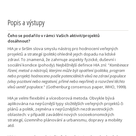
Popis a výstupy
Čeho se podařilo v rámci Vašich aktivit/projektů
dosáhnout?
HIA je v širším slova smyslu nástroj pro hodnocení veřejných
projektů a strategií (politik) ohledně jejich dopadu na lidské
zdraví. To znamená, že zahrnuje aspekty fyzické, duševní i
sociální kondice (pohody). Nejběžnější definice HIA zní: "
Kombinace
řízení, metod a nástrojů, kterými může být opatření (politika, program
nebo projekt) hodnoceno podle potenciálních vlivů na zdraví populace
(vlivy pozitivní nebo negativní, přímé nebo nepřímé) a rozvržení těchto
vlivů uvnitř populace.
" (Gothenburg consensus paper, WHO, 1999).
HIA je velmi flexibilní a víceoborová metoda. Obvykle bývá
aplikována na nejrůznější typy složitějších veřejných projektů či
plánů a politik, zejména v nejrůznějších nezdravotnických
oblastech: v případě zavádění nových socioekonomických
strategií, územního plánování a urbanismu, dopravy a mobility
atd.