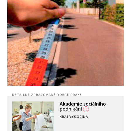
DETAILNĚ ZPRACOVANÉ DOBRÉ PRAXE
Město dává práci
dlouhodobě
nezaměstnaným
VSETÍN