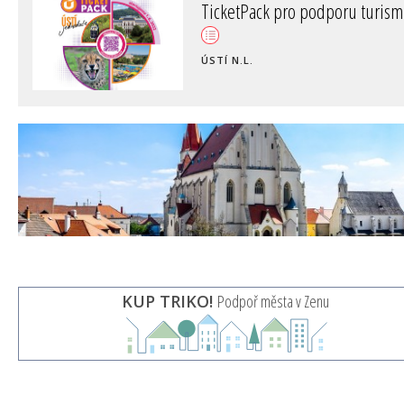
TicketPack pro podporu turis
ÚSTÍ N.L.
KUP TRIKO!
Podpoř města v Zenu