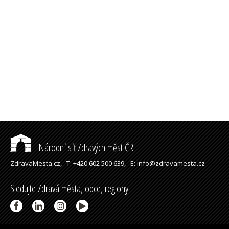
Národní síť Zdravých měst ČR
ZdravaMesta.cz,
T: +420 602 500 639,
E: info@zdravamesta.cz
Sledujte Zdravá města, obce, regiony