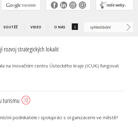
.
naše weby..
i
SOUTĚŽ
VIDEO
O NÁS
 rozvoj strategických lokalit
la na Inovačním centru Ústeckého kraje (ICUK) fungovat
u turismu
místní podnikatele i spolupráci s organizacemi ve městě?