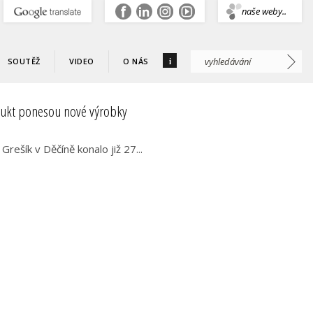
.
naše weby..
i
SOUTĚŽ
VIDEO
O NÁS
dukt ponesou nové výrobky
rešík v Děčíně konalo již 27...