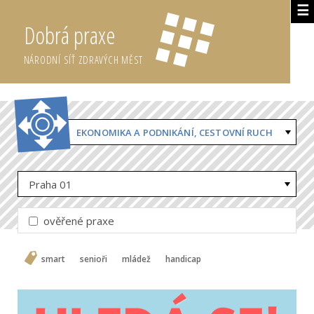
☰
Dobrá praxe
NÁRODNÍ SÍŤ ZDRAVÝCH MĚST
EKONOMIKA A PODNIKÁNÍ, CESTOVNÍ RUCH
Praha 01
ověřené praxe
smart
senioři
mládež
handicap