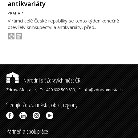
antikvariáty
PRAHA 1
V rámci celé České republiky se tento týden konečně
otevřely knihkupectví a antikvariáty, před..
Národní síť Zdravých měst ČR
ZdravaMesta.cz,
T: +420 602 500 639,
E: info@zdravamesta.cz
Sledujte Zdravá města, obce, regiony
Partneři a spolupráce