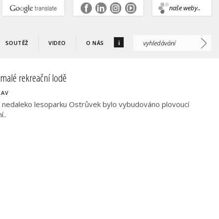
.
naše weby..
i
SOUTĚŽ
VIDEO
O NÁS
 malé rekreační lodě
LAV
nedaleko lesoparku Ostrůvek bylo vybudováno plovoucí
..