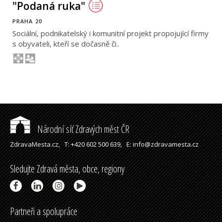
"Podaná ruka"
PRAHA 20
Sociální, podnikatelský i komunitní projekt propojující firmy
s obyvateli, kteří se dočasně či..
Národní síť Zdravých měst ČR
ZdravaMesta.cz,
T: +420 602 500 639,
E: info@zdravamesta.cz
Sledujte Zdravá města, obce, regiony
Partneři a spolupráce