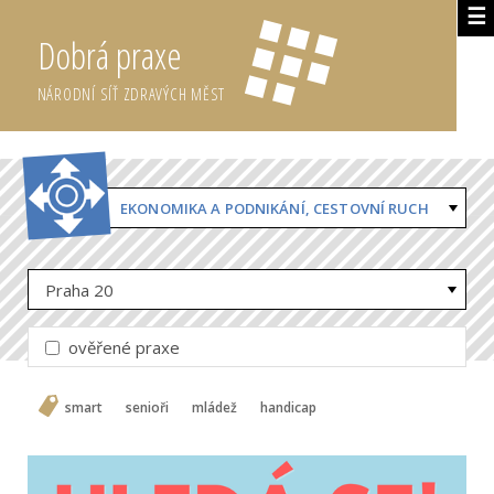
☰
Dobrá praxe
NÁRODNÍ SÍŤ ZDRAVÝCH MĚST
EKONOMIKA A PODNIKÁNÍ, CESTOVNÍ RUCH
Praha 20
ověřené praxe
smart
senioři
mládež
handicap